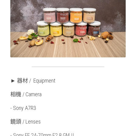
► 器材 /  Equipment
相機 / Camera
- Sony A7R3
鏡頭 / Lenses
- Sony FE 24-70mm F2.8 GM II