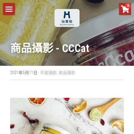
×
0
商品分類
首頁
所有商品分類
商品
商品攝影 - CCCat
預約須知
所有商品分類
活動設備
客服預約
2021年5月11日
·
平面攝影,
商品攝影
攝影輔助設備
音響
作品分享
空拍攝影
舞台燈光
場務
關注我們
活動架設
攝影設備
燈光
空拍機
動態錄影
活動架設
IG
米茲影像
閃光燈
業務機
平面攝影
活動紀錄
Facebook
控光設備
鏡頭
專訪紀錄
活動攝影
YouTube