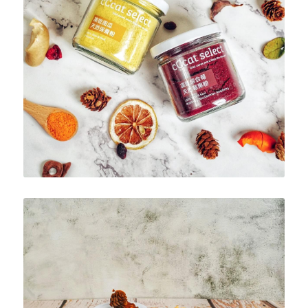
穩定器
縮時攝影機
形象影片
人像攝影
收音
相機
MV拍攝
商品攝影
相機腳架 & 燈光腳架
產品宣傳
寵物攝影
求婚紀錄
空間攝影
婚禮紀錄
空拍攝影
婚禮攝影