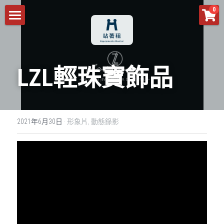
×
0
商品分類
首頁
所有商品分類
商品
LZL輕珠寶飾品
預約須知
所有商品分類
活動設備
客服預約
2021年6月30日
·
形象片,
動態錄影
攝影輔助設備
音響
作品分享
空拍攝影
舞台燈光
場務
關注我們
活動架設
攝影設備
燈光
空拍機
動態錄影
活動架設
IG
米茲影像
閃光燈
業務機
平面攝影
活動紀錄
Facebook
控光設備
鏡頭
專訪紀錄
活動攝影
YouTube