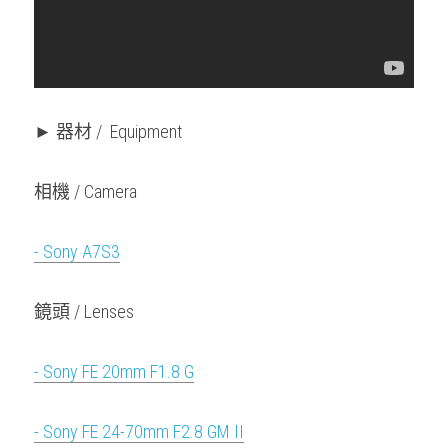
► 器材 /  Equipment
相機 / Camera
- Sony A7S3
鏡頭 / Lenses
- Sony FE 20mm F1.8 G
- Sony FE 24-70mm F2.8 GM II