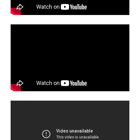
穩定器
縮時攝影機
形象影片
人像攝影
收音
相機
MV拍攝
商品攝影
相機腳架 & 燈光腳架
產品宣傳
寵物攝影
求婚紀錄
空間攝影
婚禮紀錄
空拍攝影
婚禮攝影