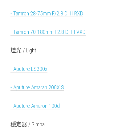
- Tamron 28-75mm F/2.8 DiIII RXD
- Tamron 70-180mm F2.8 Di III VXD
燈光 / Light
- Aputure LS300x
- Aputure Amaran 200X S
- Aputure Amaron 100d
穩定器 / Gimbal