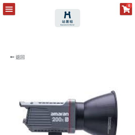
×
0
商品分類
首頁
所有商品分類
商品
預約須知
所有商品分類
返回
活動設備
客服預約
攝影輔助設備
音響
作品分享
空拍攝影
舞台燈光
場務
關注我們
活動架設
攝影設備
燈光
空拍機
動態錄影
活動架設
IG
米茲影像
閃光燈
業務機
平面攝影
活動紀錄
Facebook
控光設備
鏡頭
專訪紀錄
活動攝影
YouTube