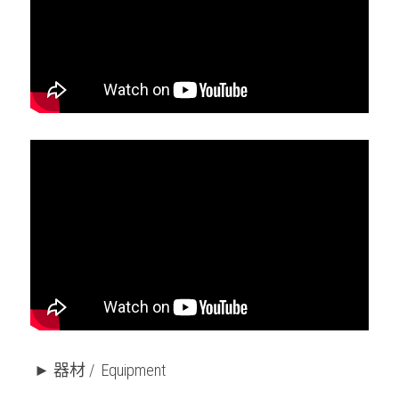
► 器材 /  Equipment