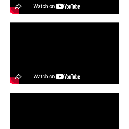
穩定器
縮時攝影機
形象影片
人像攝影
收音
相機
MV拍攝
商品攝影
相機腳架 & 燈光腳架
產品宣傳
寵物攝影
求婚紀錄
空間攝影
婚禮紀錄
空拍攝影
婚禮攝影