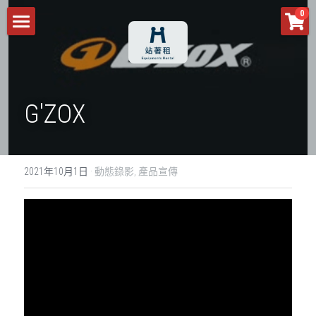
×
0
商品分類
首頁
所有商品分類
商品
G'ZOX
預約須知
所有商品分類
活動設備
客服預約
2021年10月1日
·
動態錄影,
產品宣傳
攝影輔助設備
音響
作品分享
空拍攝影
舞台燈光
場務
關注我們
活動架設
攝影設備
燈光
空拍機
動態錄影
活動架設
IG
米茲影像
閃光燈
業務機
平面攝影
活動紀錄
Facebook
控光設備
鏡頭
專訪紀錄
活動攝影
YouTube